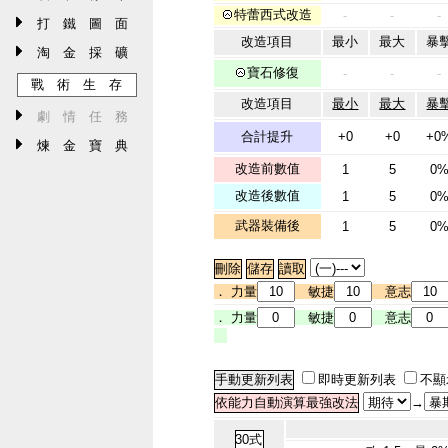
特蕾西式改造
-
-
-
打 鐵 圖 面
改造項目
最小
最大
暴
淘 金 採 礦
寶石修復
-
-
-
戰 術 生 存
改造項目
最小
最大
暴
劇 情 任 務
合計提升
+0
+0
+0
煉 金 寶 典
改造前數值
1
5
0
改造後數值
1
5
0
武器裝備後
1
5
0
． 力量
敏捷
意志
． 力量
敏捷
意志
即時更新列表
不顯
→