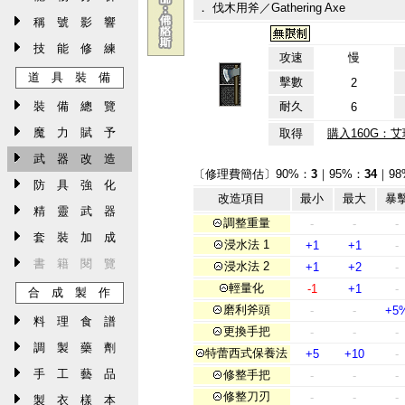
． 伐木用斧／Gathering Axe
稱 號 影 響
技 能 修 練
攻速
慢
道 具 裝 備
擊數
2
裝 備 總 覽
耐久
6
魔 力 賦 予
取得
購入160G：艾
武 器 改 造
〔修理費簡估〕90%：
3
｜95%：
34
｜9
防 具 強 化
改造項目
最小
最大
暴
精 靈 武 器
調整重量
-
-
-
套 裝 加 成
浸水法 1
+1
+1
-
書 籍 閱 覽
浸水法 2
+1
+2
-
輕量化
-1
+1
-
合 成 製 作
磨利斧頭
-
-
+5
料 理 食 譜
更換手把
-
-
-
調 製 藥 劑
特蕾西式保養法
+5
+10
-
手 工 藝 品
修整手把
-
-
-
修整刀刃
-
-
-
製 衣 樣 本