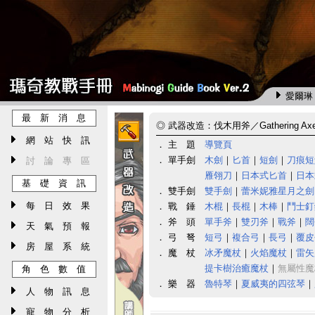
愛爾琳 
最 新 消 息
◎
武器改造：伐木用斧／Gathering Ax
網 站 快 訊
． 主 題
導覽頁
． 單手劍
木劍
｜
匕首
｜
短劍
｜
刀痕短
討 論 專 區
雁翎刀
｜
日本式匕首
｜
日本
基 礎 資 訊
． 雙手劍
雙手劍
｜
蕾米妮雅星月之劍
每 日 效 果
． 戰 錘
木棍
｜
長棍
｜
木棒
｜
鬥士釘
． 斧 頭
單手斧
｜
雙刃斧
｜
戰斧
｜
闊
天 氣 預 報
． 弓 弩
短弓
｜
複合弓
｜
長弓
｜
覆皮
房 屋 系 統
． 魔 杖
冰矛魔杖
｜
火焰魔杖
｜
雷矢
提卡樹治癒魔杖
｜
無屬性魔
角 色 數 值
． 樂 器
魯特琴
｜
夏威夷的四弦琴
｜
人 物 訊 息
寵 物 分 析