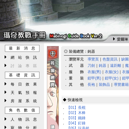
愛爾琳 
最 新 消 息
◎
裝備總覽：鈍器
網 站 快 訊
． 瀏覽單元
導覽頁
｜
色盤資訊
｜
缺圖
． 武 器
刀劍
｜
鈍器
｜
遠距離
｜
魔
討 論 專 區
． 服 飾
衣服(男)
｜
衣服(女)
｜
衣服
基 礎 資 訊
． 重 裝
鎧甲(男)
｜
鎧甲(女)
｜
鎧甲
每 日 效 果
． 其 他
長袍
｜
裝飾品
｜
導覽書籍
天 氣 預 報
◆ 快速檢視
房 屋 系 統
．
【01】長棍
角 色 數 值
．
【02】木棒
．
【03】鐵錘
人 物 訊 息
．
【04】釘錘
寵 物 分 析
．
【05】玩具槌