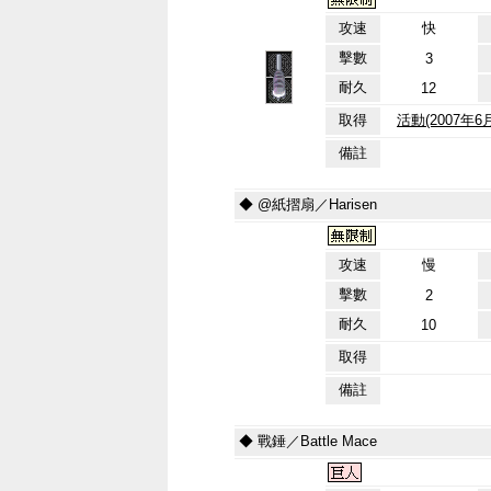
攻速
快
擊數
3
耐久
12
取得
活動(2007年
備註
◆ @紙摺扇／Harisen
攻速
慢
擊數
2
耐久
10
取得
備註
◆ 戰錘／Battle Mace