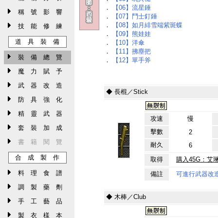
．
【06】流星錘
稱 號 影 響
．
【07】鬥士釘錘
．
【08】如月緋雪端紫斑蝶
技 能 修 練
．
【09】熊娃娃
道 具 裝 備
．
【10】洋傘
．
【11】拂塵把
裝 備 總 覽
．
【12】單手斧
魔 力 賦 予
武 器 改 造
◆ 長棍／Stick
防 具 強 化
精 靈 武 器
攻速
慢
套 裝 加 成
擊數
2
書 籍 閱 覽
耐久
6
合 成 製 作
取得
購入45G：艾
料 理 食 譜
備註
可進行武器改
調 製 藥 劑
◆ 木棒／Club
手 工 藝 品
製 衣 樣 本