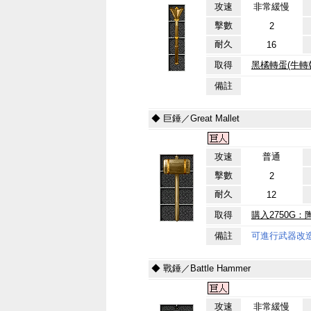
攻速
非常緩慢
擊數
2
耐久
16
取得
黑橘轉蛋(牛轉
備註
◆ 巨錘／Great Mallet
攻速
普通
擊數
2
耐久
12
取得
購入2750G：
備註
可進行武器改
◆ 戰錘／Battle Hammer
攻速
非常緩慢