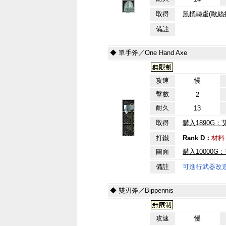
取得
黑橘轉蛋(歐絲
備註
◆ 單手斧／One Hand Axe
攻速
慢
擊數
2
耐久
13
取得
購入1890G：
打鐵
Rank D：
材料
圖面
購入10000G
備註
可進行武器改
◆ 雙刃斧／Bippennis
攻速
慢