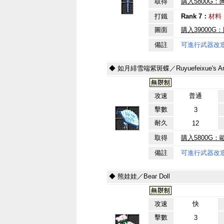
取得
購入5800G：
打鐵
Rank 7：
材料
圖面
購入39000G
備註
可進行武器改
◆ 如月緋雪端紫斑蝶／Ruyuefeixue's Ameth
攻速
普通
擊數
3
耐久
12
取得
購入5800G：
備註
可進行武器改
◆ 熊娃娃／Bear Doll
攻速
快
擊數
3