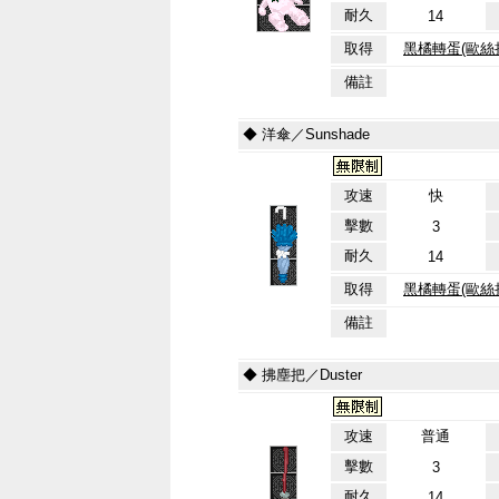
耐久
14
取得
黑橘轉蛋(歐絲
備註
◆ 洋傘／Sunshade
攻速
快
擊數
3
耐久
14
取得
黑橘轉蛋(歐絲
備註
◆ 拂塵把／Duster
攻速
普通
擊數
3
耐久
14