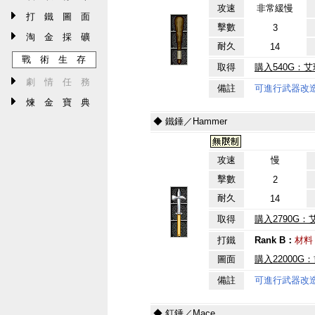
攻速
非常緩慢
打 鐵 圖 面
擊數
3
淘 金 採 礦
耐久
14
戰 術 生 存
取得
購入540G：艾
劇 情 任 務
備註
可進行武器改
煉 金 寶 典
◆ 鐵錘／Hammer
攻速
慢
擊數
2
耐久
14
取得
購入2790G：
打鐵
Rank B：
材料
圖面
購入22000G
備註
可進行武器改
◆ 釘錘／Mace