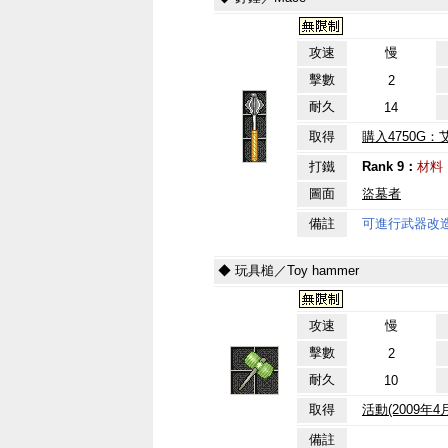
攻速
慢
擊數
2
耐久
14
取得
購入4750G
打鐵
Rank 9：
材料
圖面
盜墓者
備註
可進行武器改
◆ 玩具槌／Toy hammer
攻速
慢
擊數
2
耐久
10
取得
活動(2009年
備註