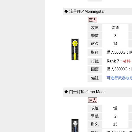
◆ 流星錘／Morningstar
攻速
普通
擊數
3
耐久
14
取得
購入5630G：
打鐵
Rank 7：
材料
圖面
購入33000G
備註
可進行武器改
◆ 鬥士釘錘／Iron Mace
攻速
慢
擊數
2
耐久
13