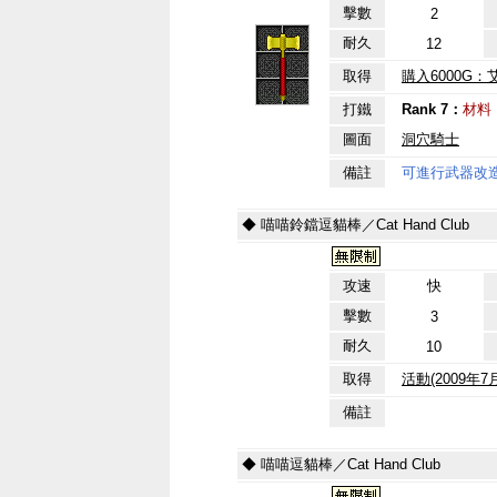
擊數
2
耐久
12
取得
購入6000G：
打鐵
Rank 7：
材料
圖面
洞穴騎士
備註
可進行武器改
◆ 喵喵鈴鐺逗貓棒／Cat Hand Club
攻速
快
擊數
3
耐久
10
取得
活動(2009年
備註
◆ 喵喵逗貓棒／Cat Hand Club