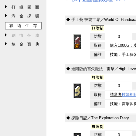
打 鐵 圖 面
淘 金 採 礦
◆ 手工藝 技能世界／World Of Handicra
戰 術 生 存
劇 情 任 務
防禦
0
煉 金 寶 典
取得
購入1000G
備註
技能：手工藝習
◆ 進階版的雷矢魔法 : 雷擊／High Level Magi
防禦
0
取得
請參考
技能相
備註
技能：雷擊習
◆ 探險日記／The Exploration Diary
防禦
0