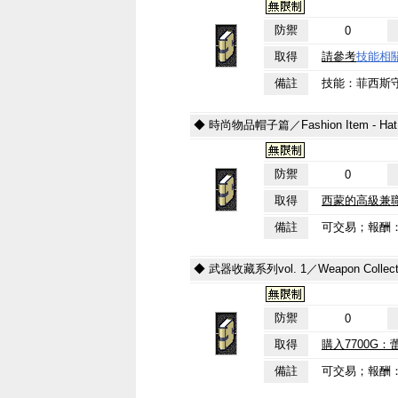
防禦
0
取得
請參考
技能相
備註
技能：菲西斯守
◆ 時尚物品帽子篇／Fashion Item - Hat
防禦
0
取得
西蒙的高級兼
備註
可交易；報酬：
◆ 武器收藏系列vol. 1／Weapon Collection
防禦
0
取得
購入7700G：
備註
可交易；報酬：