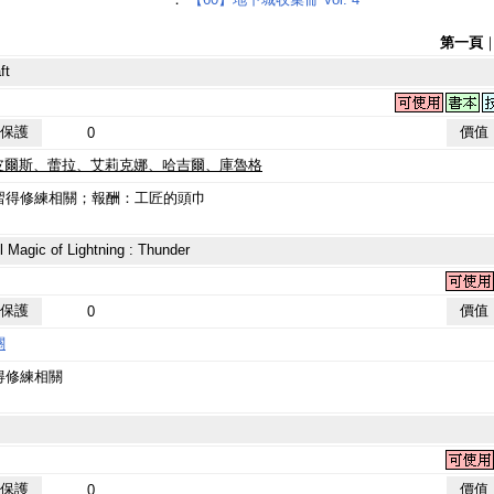
第一頁
ft
保護
價值
0
：皮爾斯、蕾拉、艾莉克娜、哈吉爾、庫魯格
得修練相關；報酬：工匠的頭巾
c of Lightning : Thunder
保護
價值
0
關
得修練相關
保護
價值
0