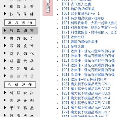
．
【06】古代巨人之書
稱 號 影 響
．
【07】時尚物品帽子篇
．
【08】武器收藏系列vol. 1
技 能 修 練
．
【09】特別物品收藏 - 標示版
道 具 裝 備
．
【10】料理收集冊 - 大家一起吃的點
．
【11】料理收集冊 - 簡單又充實的一
裝 備 總 覽
．
【12】料理收集冊 - 與特別的人一起
．
【13】收集空瓶
魔 力 賦 予
．
【14】娜歐的禮物收集冊
武 器 改 造
．
【15】聖杯之書
．
【16】收集冊 - 發光花盆蜘蛛的石像
防 具 強 化
．
【17】收集冊 - 發光石頭獵犬的石像
．
【18】收集冊 - 發光石頭野牛的石像
精 靈 武 器
．
【19】收集冊 - 發光石頭殭屍的石像
套 裝 加 成
．
【20】收集冊 - 發光石頭妖魔的石像
．
【21】收集冊 - 發光石頭翼魔的石像
書 籍 閱 覽
．
【22】收集冊--哨石掉落的碎片
．
【23】魔力賦予收藏品系列 Vol.1
合 成 製 作
．
【24】魔力賦予收藏品系列 Vol.2
料 理 食 譜
．
【25】魔力賦予收藏品系列 Vol.3
．
【26】魔力賦予收藏品系列 Vol.4
調 製 藥 劑
．
【27】魔力賦予收藏品系列 Vol.5
．
【28】魔力賦予收藏品系列 Vol.6
手 工 藝 品
．
【29】魔力賦予收藏品系列 Vol.7
製 衣 樣 本
．
【30】魅魔的服裝收集冊 Vol. 1