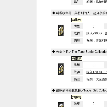
備註
報酬：修練料
◆ 料理收集冊 - 與特別的人一起分享的晚餐／Cooking
防禦
0
取得
購入9900G：
備註
報酬：專業料
◆ 收集空瓶／The Tone Bottle Collectio
防禦
0
取得
購入12000G
備註
報酬：大全蓋
◆ 娜歐的禮物收集冊／Nao's Gift Collect
防禦
0