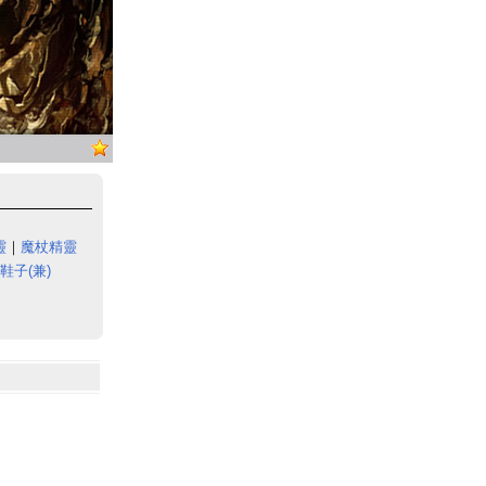
靈
｜
魔杖精靈
鞋子(兼)