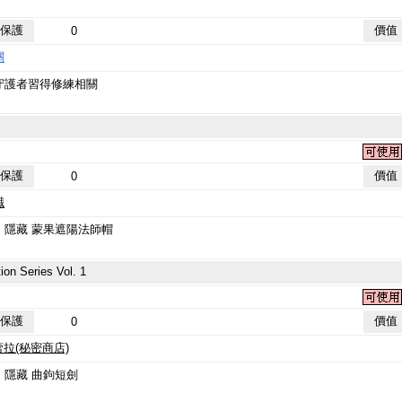
保護
價值
0
關
護者習得修練相關
保護
價值
0
職
隱藏 蒙果遮陽法師帽
 Series Vol. 1
保護
價值
0
蕾拉(秘密商店)
隱藏 曲鉤短劍