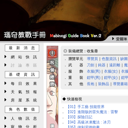
愛爾琳 
最 新 消 息
◎
裝備總覽：收集冊
網 站 快 訊
． 瀏覽單元
導覽頁
｜
色盤資訊
｜
缺圖
． 武 器
刀劍
｜
鈍器
｜
遠距離
｜
魔
討 論 專 區
． 服 飾
衣服(男)
｜
衣服(女)
｜
衣服
基 礎 資 訊
． 重 裝
鎧甲(男)
｜
鎧甲(女)
｜
鎧甲
每 日 效 果
． 其 他
長袍
｜
裝飾品
｜
導覽書籍
天 氣 預 報
◆ 快速檢視
房 屋 系 統
．
【01】手工藝 技能世界
角 色 數 值
．
【02】進階版的雷矢魔法 : 雷擊
．
【03】探險日記
人 物 訊 息
．
【04】高級冰凍魔法 : 冰刃
寵 物 分 析
．
【05】伊利尼德的書