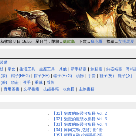
秋收節 8 日 16:55 星月門：即將→
凱歐島
下次→
班克爾
接續→
艾明馬夏
裝備
杖
｜
拳套
｜
生活工具
｜
生產工具
｜
其他
｜
新手精靈
｜
劍精靈
｜
鈍器精靈
｜
弓精
(兼)
｜
帽子(HEG)
｜
帽子(HE)
｜
帽子(E+G)
｜
頭飾
｜
手套
｜
鞋子(男)
｜
鞋子(女)
｜
(兼)
｜
頭盔
｜
護手
｜
重靴
｜
盾牌
｜
實用圖書
｜
文學書籍
｜
技能書籍
｜
收集冊
｜
主線書籍
．
【31】魅魔的服裝收集冊 Vol. 2
．
【32】魅魔的服裝收集冊 Vol. 3
．
【33】魅魔的服裝收集冊 Vol. 4
．
【34】庫爾克勒 挖掘手冊1冊
．
【35】庫爾克勒 挖掘手冊2冊