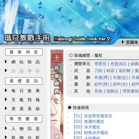
愛爾琳 
最 新 消 息
◎
裝備總覽：魔杖
網 站 快 訊
． 瀏覽單元
導覽頁
｜
色盤資訊
｜
缺圖
． 武 器
刀劍
｜
鈍器
｜
遠距離
｜
魔
討 論 專 區
． 服 飾
衣服(男)
｜
衣服(女)
｜
衣服
基 礎 資 訊
． 重 裝
鎧甲(男)
｜
鎧甲(女)
｜
鎧甲
每 日 效 果
． 其 他
長袍
｜
裝飾品
｜
導覽書籍
天 氣 預 報
◆ 快速檢視
房 屋 系 統
．
【01】狄提斯聖魔寒仗
角 色 數 值
．
【02】無屬性魔杖
．
【03】冰矛魔杖
人 物 訊 息
．
【04】帕魯冰矛魔杖
寵 物 分 析
．
【05】火焰魔杖