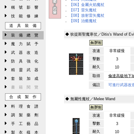
．
【06】金屬火焰魔杖
稱 號 影 響
．
【07】雷矢魔杖
．
【08】放射雷矢魔杖
技 能 修 練
．
【09】治癒魔杖
道 具 裝 備
◆ 狄提斯聖魔寒仗／Ditis's Wand of Evi
裝 備 總 覽
魔 力 賦 予
攻速
非常緩慢
武 器 改 造
擊數
3
防 具 強 化
耐久
10
精 靈 武 器
取得
倫達高級地下
套 裝 加 成
備註
可進行武器改
書 籍 閱 覽
合 成 製 作
◆ 無屬性魔杖／Melee Wand
料 理 食 譜
調 製 藥 劑
攻速
非常緩慢
擊數
手 工 藝 品
3
耐久
10
製 衣 樣 本