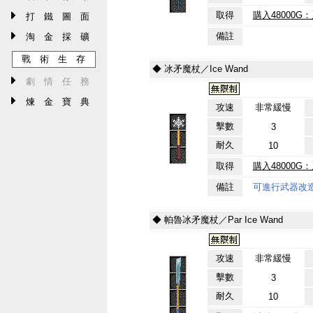
取得
購入48000
打 鐵 圖 面
備註
淘 金 採 礦
戰 術 生 存
◆ 冰矛魔杖／Ice Wand
劇 情 任 務
煉 金 寶 典
攻速
非常緩慢
擊數
3
耐久
10
取得
購入48000
備註
可進行武器改
◆ 帕魯冰矛魔杖／Par Ice Wand
攻速
非常緩慢
擊數
3
耐久
10