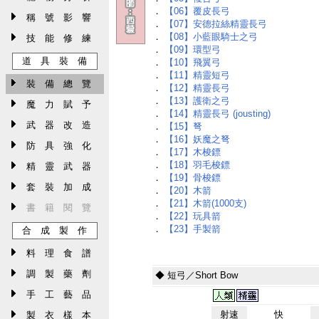
．
【06】覆皮長弓
稱 號 影 響
．
【07】安德拉絲精靈長弓
．
【08】小藍眼騎士之弓
技 能 修 練
．
【09】環型弓
道 具 裝 備
．
【10】飛翼弓
．
【11】精靈短弓
裝 備 總 覽
．
【12】精靈長弓
．
【13】護衛之弓
魔 力 賦 予
．
【14】精靈長弓 (jousting)
武 器 改 造
．
【15】弩
．
【16】妖魔之弩
防 具 強 化
．
【17】木梭鏢
．
【18】羽毛梭鏢
精 靈 武 器
．
【19】骨梭鏢
套 裝 加 成
．
【20】木箭
．
【21】木箭(1000支)
書 籍 閱 覽
．
【22】玩具箭
．
【23】手製箭
合 成 製 作
料 理 食 譜
調 製 藥 劑
◆ 短弓／Short Bow
手 工 藝 品
射速
快
製 衣 樣 本