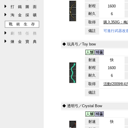
射程
1600
打 鐵 圖 面
耐久
6
淘 金 採 礦
取得
購入350G：
戰 術 生 存
備註
可進行武器改
劇 情 任 務
煉 金 寶 典
◆ 玩具弓／Toy bow
射速
快
射程
1600
耐久
6
取得
活動(2009年
備註
◆ 透明弓／Crystal Bow
射速
快