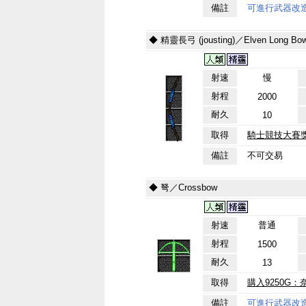
備註
可進行武器改
◆ 精靈長弓 (jousting)／Elven Long Bow 
射速
慢
射程
2000
耐久
10
取得
騎士競技大賽獎品
備註
不可交易
◆ 弩／Crossbow
射速
普通
射程
1500
耐久
13
取得
購入9250G
備註
可進行武器改