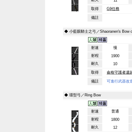
11
取得
G9任務
備註
◆ 小藍眼騎士之弓／Shaoranen's Bow of 
射速
慢
射程
1900
耐久
10
取得
侖格守護者遺
備註
可進行武器改
◆ 環型弓／Ring Bow
射速
普通
射程
1800
耐久
12