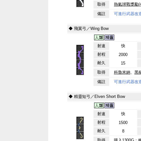
取得
熱氣球戰獎勵(4
備註
可進行武器改
◆ 飛翼弓／Wing Bow
射速
快
射程
2000
耐久
15
取得
科魯米納
、
黑
備註
可進行武器改
◆ 精靈短弓／Elven Short Bow
射速
快
射程
1500
耐久
8
取得
購入1300G：