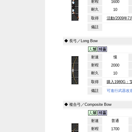
射程
1600
耐久
10
取得
活動(2009年
備註
◆ 長弓／Long Bow
射速
慢
射程
2000
耐久
10
取得
購入1980G：
備註
可進行武器改
◆ 複合弓／Composite Bow
射速
普通
射程
1700