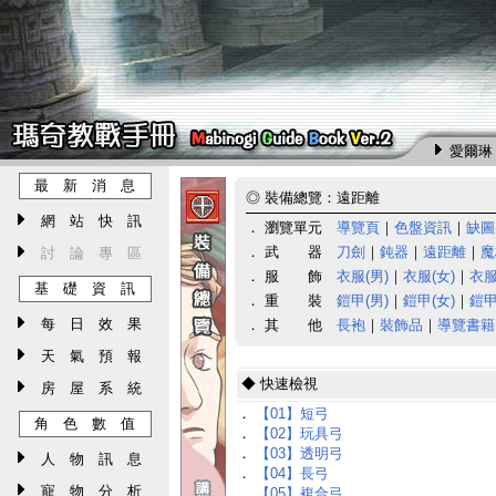
愛爾琳 
最 新 消 息
◎
裝備總覽：遠距離
網 站 快 訊
． 瀏覽單元
導覽頁
｜
色盤資訊
｜
缺圖
． 武 器
刀劍
｜
鈍器
｜
遠距離
｜
魔
討 論 專 區
． 服 飾
衣服(男)
｜
衣服(女)
｜
衣服
基 礎 資 訊
． 重 裝
鎧甲(男)
｜
鎧甲(女)
｜
鎧甲
每 日 效 果
． 其 他
長袍
｜
裝飾品
｜
導覽書籍
天 氣 預 報
◆ 快速檢視
房 屋 系 統
．
【01】短弓
角 色 數 值
．
【02】玩具弓
．
【03】透明弓
人 物 訊 息
．
【04】長弓
寵 物 分 析
．
【05】複合弓