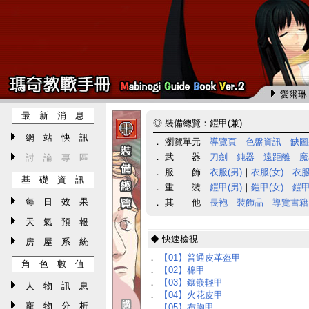
愛爾琳 
最 新 消 息
◎
裝備總覽：鎧甲(兼)
網 站 快 訊
． 瀏覽單元
導覽頁
｜
色盤資訊
｜
缺圖
． 武 器
刀劍
｜
鈍器
｜
遠距離
｜
魔
討 論 專 區
． 服 飾
衣服(男)
｜
衣服(女)
｜
衣服
基 礎 資 訊
． 重 裝
鎧甲(男)
｜
鎧甲(女)
｜
鎧甲
每 日 效 果
． 其 他
長袍
｜
裝飾品
｜
導覽書籍
天 氣 預 報
◆ 快速檢視
房 屋 系 統
．
【01】普通皮革盔甲
角 色 數 值
．
【02】棉甲
．
【03】鑲嵌輕甲
人 物 訊 息
．
【04】火花皮甲
寵 物 分 析
．
【05】布胸甲