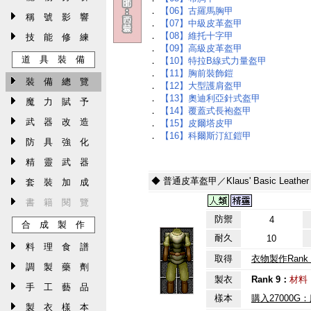
．
【06】古羅馬胸甲
稱 號 影 響
．
【07】中級皮革盔甲
．
【08】維托十字甲
技 能 修 練
．
【09】高級皮革盔甲
道 具 裝 備
．
【10】特拉B線式力量盔甲
．
【11】胸前裝飾鎧
裝 備 總 覽
．
【12】大型護肩盔甲
．
【13】奧迪利亞針式盔甲
魔 力 賦 予
．
【14】覆蓋式長袍盔甲
武 器 改 造
．
【15】皮爾塔皮甲
．
【16】科爾斯汀紅鎧甲
防 具 強 化
精 靈 武 器
◆ 普通皮革盔甲／Klaus' Basic Leather 
套 裝 加 成
書 籍 閱 覽
防禦
4
合 成 製 作
耐久
10
料 理 食 譜
取得
衣物製作Rank 
調 製 藥 劑
製衣
Rank 9：
材料
手 工 藝 品
樣本
購入27000G
製 衣 樣 本