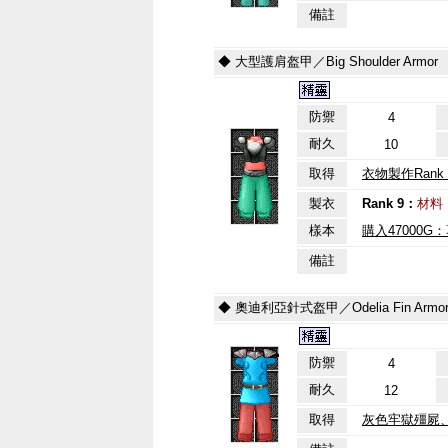
備註
◆ 大型護肩盔甲／Big Shoulder Armor
防禦
4
耐久
10
取得
衣物製作Rank 
製衣
Rank 9：
材料
樣本
購入47000G
備註
◆ 奧迪利亞針式盔甲／Odelia Fin Armo
防禦
4
耐久
12
取得
灰色牢獄殭屍