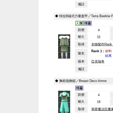
備註
◆ 特拉B線式力量盔甲／Terra Beeline Pou
防禦
4
耐久
15
取得
衣物製作Rank 
Rank 1：
材料
製衣
Rank 1：
結尾
樣本
亞克瑞奇
備註
◆ 胸前裝飾鎧／Breast Deco Armor
防禦
4
耐久
18
取得
翡翠魔法巨魔