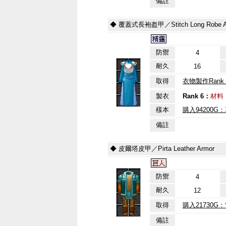
備註
◆ 覆蓋式長袍盔甲／Stitch Long Robe A
防禦
4
耐久
16
取得
衣物製作Rank 
製衣
Rank 6：
材料
樣本
購入94200G
備註
◆ 皮爾塔皮甲／Pirta Leather Armor
防禦
4
耐久
12
取得
購入21730
備註