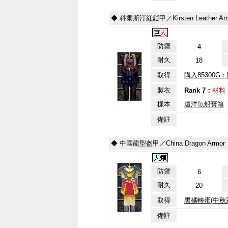
◆ 科爾斯汀紅鎧甲／Kirsten Leather Ar
防禦
4
耐久
18
取得
購入85300G
製衣
Rank 7：
材料
樣本
遠洋魚船寶箱
備註
◆ 中國龍型盔甲／China Dragon Armor
防禦
6
耐久
20
取得
黑橘轉蛋(中秋
備註