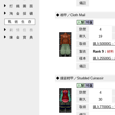
備註
打 鐵 圖 面
淘 金 採 礦
◆ 棉甲／Cloth Mail
戰 術 生 存
防禦
4
劇 情 任 務
耐久
19
煉 金 寶 典
取得
購入50000G
製衣
Rank 9：
材料
樣本
購入25500G
備註
◆ 鑲嵌輕甲／Studded Cuirassir
防禦
4
耐久
30
取得
購入77000G
備註