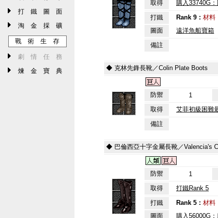
取得
購入33740G
打 鐵 圖 面
打鐵
Rank 9：
材料
淘 金 採 礦
圖面
遠洋魚船寶箱
戰 術 生 存
備註
劇 情 任 務
◆ 克林先鋒長靴／Colin Plate Boots
煉 金 寶 典
防禦
1
取得
艾菲初級困難
備註
◆ 巴倫西亞十字金屬長靴／Valencia's Cross
防禦
1
取得
打鐵Rank 5
打鐵
Rank 5：
材料
圖面
購入56000G