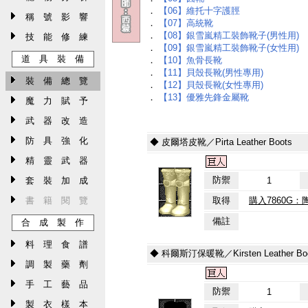
．
【06】維托十字護脛
稱 號 影 響
．
【07】高統靴
．
【08】銀雪嵐精工裝飾靴子(男性用)
技 能 修 練
．
【09】銀雪嵐精工裝飾靴子(女性用)
道 具 裝 備
．
【10】魚骨長靴
．
【11】貝殼長靴(男性專用)
裝 備 總 覽
．
【12】貝殼長靴(女性專用)
．
【13】優雅先鋒金屬靴
魔 力 賦 予
武 器 改 造
防 具 強 化
◆ 皮爾塔皮靴／Pirta Leather Boots
精 靈 武 器
防禦
套 裝 加 成
1
書 籍 閱 覽
取得
購入7860G：
備註
合 成 製 作
料 理 食 譜
◆ 科爾斯汀保暖靴／Kirsten Leather Bo
調 製 藥 劑
手 工 藝 品
防禦
1
製 衣 樣 本