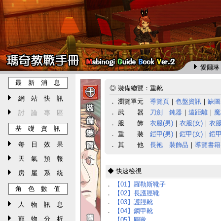
愛爾琳 
最 新 消 息
◎
裝備總覽：重靴
網 站 快 訊
． 瀏覽單元
導覽頁
｜
色盤資訊
｜
缺圖
． 武 器
刀劍
｜
鈍器
｜
遠距離
｜
魔
討 論 專 區
． 服 飾
衣服(男)
｜
衣服(女)
｜
衣服
基 礎 資 訊
． 重 裝
鎧甲(男)
｜
鎧甲(女)
｜
鎧甲
每 日 效 果
． 其 他
長袍
｜
裝飾品
｜
導覽書籍
天 氣 預 報
◆ 快速檢視
房 屋 系 統
．
【01】羅勒斯靴子
角 色 數 值
．
【02】長護脛靴
．
【03】護脛靴
人 物 訊 息
．
【04】鋼甲靴
寵 物 分 析
．
【05】圓靴