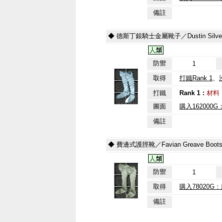
備註
◆ 德斯丁銀騎士金屬靴子／Dustin Silver K
防禦
1
取得
打鐵Rank 1
、
打鐵
Rank 1：
材料
圖面
購入162000
備註
◆ 費邊式護脛靴／Favian Greave Boot
防禦
1
取得
購入78020G
備註